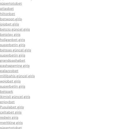
süpertotobet
atlasbet
hiltonbet
betwoon giriş
jojobet giriş
betcio güncel giriş
betplay giriş
holiganbet giriş
superbetin giriş
betpas güncel giriş
superbetin giriş
grandpashabet
pashagaming giriş
palazzobet
millibahis güncel giriş
wojobet giriş
superbetin giriş
betpark
ikimisli güncel giriş
enjoybet
Pusulabet giriş
celtabet giriş
redwin giriş
meritking giriş
süpertotobet