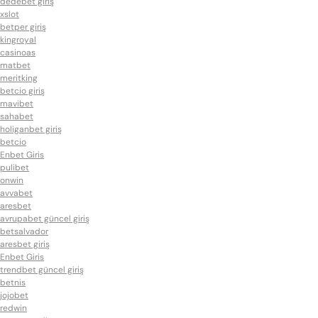
dedebet giriş
xslot
betper giriş
kingroyal
casinoas
matbet
meritking
betcio giriş
mavibet
sahabet
holiganbet giriş
betcio
Enbet Giris
pulibet
onwin
avvabet
aresbet
avrupabet güncel giriş
betsalvador
aresbet giriş
Enbet Giris
trendbet güncel giriş
betnis
jojobet
redwin