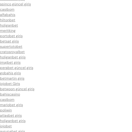
spinco güncel giriş
casibom
alfabahis
hiltonbet
holiganbet
meritking
portobet giriş
betsat giriş
supertotobet
cratosroyalbet
holiganbet giriş
imajbet giriş
perabet güncel giriş
gobahis giriş
betmartin giriş
jojobet Giriş
betwoon güncel giriş
bahiscasino
casibom
mariobet giriş
poliwin
atlasbet giriş
holiganbet giriş
jojobet
avrupabet giriş