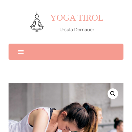
YOGA TIROL
Ursula Dornauer