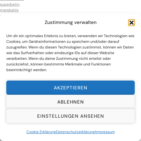
superbetin
marsbahis
egebet giriş
perabet
Zustimmung verwalten
jojobet
marsbahis güncel giriş
Um dir ein optimales Erlebnis zu bieten, verwenden wir Technologien wie
casinoroyal giriş
Cookies, um Geräteinformationen zu speichern und/oder darauf
meritking
zuzugreifen. Wenn du diesen Technologien zustimmst, können wir Daten
jojobet
wie das Surfverhalten oder eindeutige IDs auf dieser Website
pashagaming güncel giriş
verarbeiten. Wenn du deine Zustimmung nicht erteilst oder
betwoon güncel giriş
zurückziehst, können bestimmte Merkmale und Funktionen
jojobet
beeinträchtigt werden.
savoycasino
betsmove giriş
spinco güncel giriş
AKZEPTIEREN
matbet
limanbet giriş
betkom giriş
ABLEHNEN
perabet giriş
trendbet giriş
EINSTELLUNGEN ANSEHEN
holiganbet
non gamstop casinos
Cashwin güncel giriş
Cookie Erklärung
Datenschutzerklärung
Impressum
xslot giriş
casibom