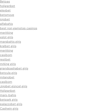
Betpas
holiganbet
elexbet
betsmove
jojobet
alfabahis
best non gamstop casinos
meritking
xslot giriş
marsbahis giriş
kralbet giriş
meritking
casibom
restbet
mrking giriş
grandpashabet giriş
betzula giriş
milanobet
casibom
Jojobet güncel giriş
Holiganbet
mars-bahis
betpark giriş
palazzobet giriş
Cashwin giriş