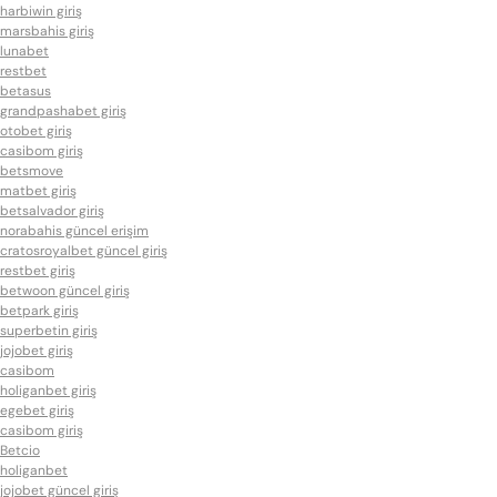
harbiwin giriş
marsbahis giriş
lunabet
restbet
betasus
grandpashabet giriş
otobet giriş
casibom giriş
betsmove
matbet giriş
betsalvador giriş
norabahis güncel erişim
cratosroyalbet güncel giriş
restbet giriş
betwoon güncel giriş
betpark giriş
superbetin giriş
jojobet giriş
casibom
holiganbet giriş
egebet giriş
casibom giriş
Betcio
holiganbet
jojobet güncel giriş