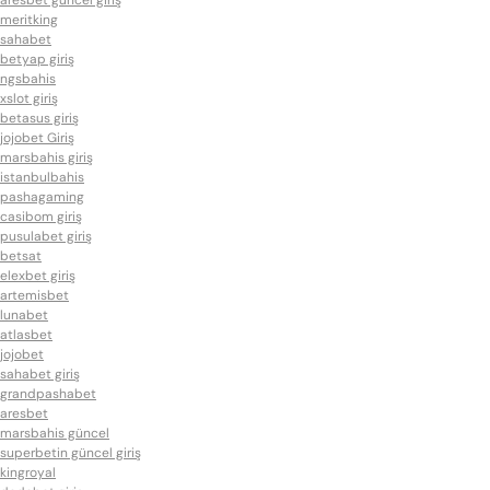
aresbet güncel giriş
meritking
sahabet
betyap giriş
ngsbahis
xslot giriş
betasus giriş
jojobet Giriş
marsbahis giriş
istanbulbahis
pashagaming
casibom giriş
pusulabet giriş
betsat
elexbet giriş
artemisbet
lunabet
atlasbet
jojobet
sahabet giriş
grandpashabet
aresbet
marsbahis güncel
superbetin güncel giriş
kingroyal