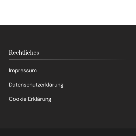
Rechtliches
Impressum
Datenschutzerklärung
Cookie Erklärung