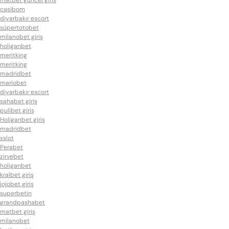
matbet güncel giriş
casibom
diyarbakır escort
süpertotobet
milanobet giriş
holiganbet
meritking
meritking
madridbet
mariobet
diyarbakır escort
sahabet giriş
pulibet giriş
Holiganbet giriş
madridbet
xslot
Perabet
zirvebet
holiganbet
kralbet giriş
jojobet giriş
superbetin
grandpashabet
matbet giriş
milanobet