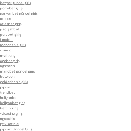
betper güncel giriş
portobet giriş
ganyanbet güncel giriş
otobet
atlasbet giriş
padişahbet
perabet giriş
lunabet
monobahis giriş
spinco
meritking
egebet giriş
ngsbahis
mariobet güncel giriş
betwoon
goldenbahis giriş
jojobet
trendbet
holiganbet
holiganbet giriş
betcio giriş
vdcasino giriş
ngsbahis
iptv satın al
jojobet Güncel Giriş