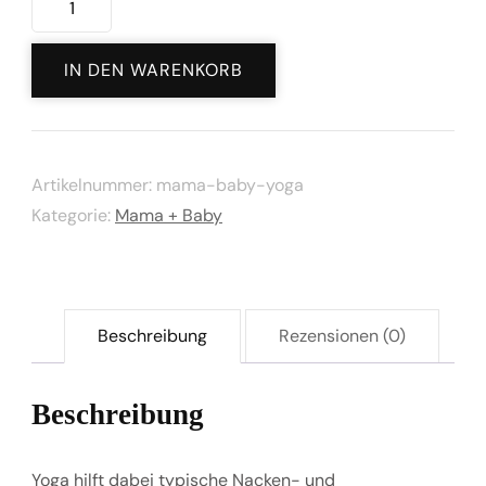
Mama-
Baby-
Yoga
IN DEN WARENKORB
Menge
Artikelnummer:
mama-baby-yoga
Kategorie:
Mama + Baby
Beschreibung
Rezensionen (0)
Beschreibung
Yoga hilft dabei typische Nacken- und