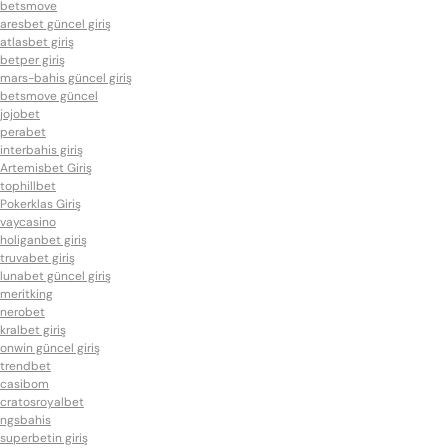
betsmove
aresbet güncel giriş
atlasbet giriş
betper giriş
mars-bahis güncel giriş
betsmove güncel
jojobet
perabet
interbahis giriş
Artemisbet Giriş
tophillbet
Pokerklas Giriş
vaycasino
holiganbet giriş
truvabet giriş
lunabet güncel giriş
meritking
nerobet
kralbet giriş
onwin güncel giriş
trendbet
casibom
cratosroyalbet
ngsbahis
superbetin giriş