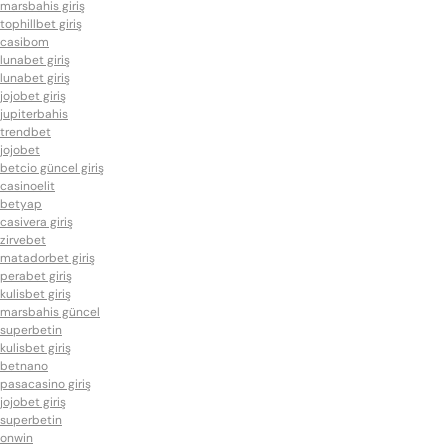
marsbahis giriş
tophillbet giriş
casibom
lunabet giriş
lunabet giriş
jojobet giriş
jupiterbahis
trendbet
jojobet
betcio güncel giriş
casinoelit
betyap
casivera giriş
zirvebet
matadorbet giriş
perabet giriş
kulisbet giriş
marsbahis güncel
superbetin
kulisbet giriş
betnano
pasacasino giriş
jojobet giriş
superbetin
onwin