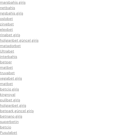
marsbahis giriş
netbahis
ngsbahis giriş
oslobet
zirvebet
elexbet
rinabet giriş
holiganbet güncel giriş
matadorbet
Ultrabet
interbahis
betper
matbet
truvabet
vegabet giriş
matbet
betcio giriş
kingroyal
pulibet giriş
holiganbet giriş
betpark güncel giriş
betnano giriş
superbetin
betcio
Pusulabet